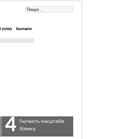
ї успіху
Контакти
4
Гнучкість масштабів
бізнесу