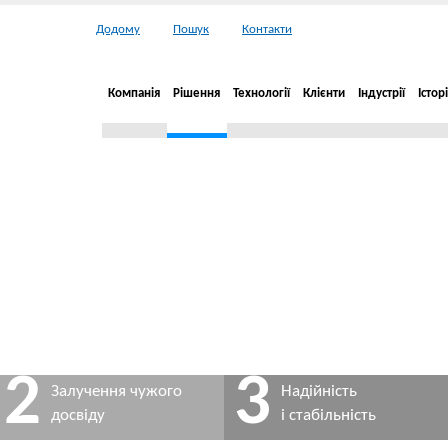
Додому
Пошук
Контакти
Компанія
Рішення
Технології
Клієнти
Індустрії
Історі
2
3
Залучення чужого
Надійність
досвіду
і стабільність