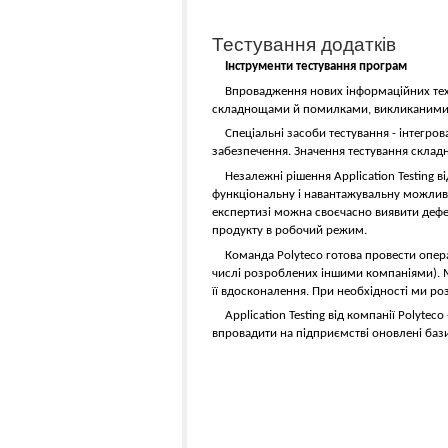
Тестування додатків
Інструменти тестування програм
Впровадження нових інформаційних техн
складнощами й помилками, викликаними 
Спеціальні засоби тестування - інтегро
забезпечення. Значення тестування склад
Незалежні рішення Application Testing в
функціональну і навантажувальну можливо
експертизі можна своєчасно виявити дефе
продукту в робочий режим.
Команда Polyteco готова провести опер
числі розроблених іншими компаніями). 
її вдосконалення. При необхідності ми ро
Application Testing від компанії Polyt
впровадити на підприємстві оновлені баз