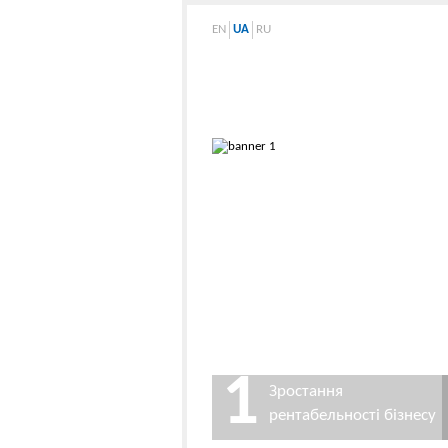
EN
UA
RU
1
Зростання
рентабельності бізнесу