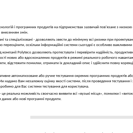
ологій і програмних продуктів на підприємствах зазвичай пов'язане з низкою
внесенням змін.
вані та спеціалізовані - дозволяють звести до мінімуму всі ризики при проектува
но переоцінити, оскільки інформаційні системи сьогодні є особливо важливими 
ід компанії Polyteco дозволяють протестувати і перевірити надійність, продуктив
сті нових або вдосконалених продуктів в режимі реального робочого навантаж
кти, відстежити помилки, отримати їх докладний опис і здійснити повну корекц
ативне автоматизоване або ручне тестування окремих програмних продуктів або
Ми надамо Вам незалежну оцінку якості системи, після проведення тестування
зробимо для Вас системи тестування для користувача.
eco - це реальна можливість своєчасно виявити всі «вузькі місця», помилки і «ви
и даних або нові програмні продукти.