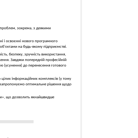
 проблем, зокрема, з деякими
нні і освоєнні нового програмного
об'єктами на будь-якому підприємстві.
ність, безпеку, зручність використання,
ення. Завдяки попередній професійній
ію (усунення) до перенесення готового
 цілих інформаційних комплексів (у тому
 і запропонуємо оптимальне рішення щодо
токи», що дозволить якнайшвидше